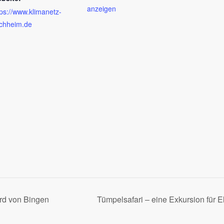
anzeigen
tps://www.klimanetz-
chheim.de
ard von Bingen
Tümpelsafari – eine Exkursion für E