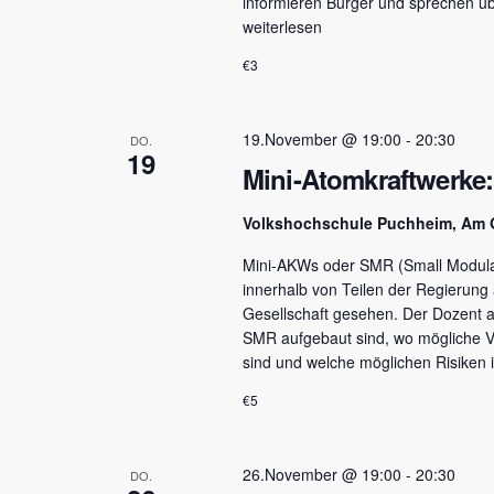
informieren Bürger und sprechen übe
weiterlesen
€3
19.November @ 19:00
-
20:30
DO.
19
Mini-Atomkraftwerke: 
Volkshochschule Puchheim, Am 
Mini-AKWs oder SMR (Small Modular
innerhalb von Teilen der Regierung
Gesellschaft gesehen. Der Dozent ar
SMR aufgebaut sind, wo mögliche Vo
sind und welche möglichen Risiken
€5
26.November @ 19:00
-
20:30
DO.