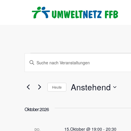
Veranstaltunge
Veranstaltungen
Bitte
Schlüsselwort
Suche
eingeben.
Suche
Anstehend
und
Heute
nach
Datum
Veranstaltungen
Ansichten,
wählen.
Schlüsselwort.
Oktober 2026
Navigation
15.Oktober @ 19:00
-
20:30
DO.