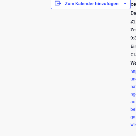
Zum Kalender hinzufügen
D
Da
21
Ze
9:
Ein
€1
We
ht
un
na
ng
ae
be
ga
wi