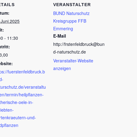
ETAILS
VERANSTALTER
tum:
BUND Naturschutz
Kreisgruppe FFB
.Juni.2025
Emmering
it:
E-Mail
30 - 11:30
http://frstenfeldbruck@bun
tritt:
d-naturschutz.de
3,00
Veranstalter-Website
bsite:
anzeigen
tps://fuerstenfeldbruck.b
d-
turschutz.de/veranstaltu
en/termin/heilpflanzen-
therische-oele-in-
liebten-
rtenkraeutern-und-
ldpflanzen